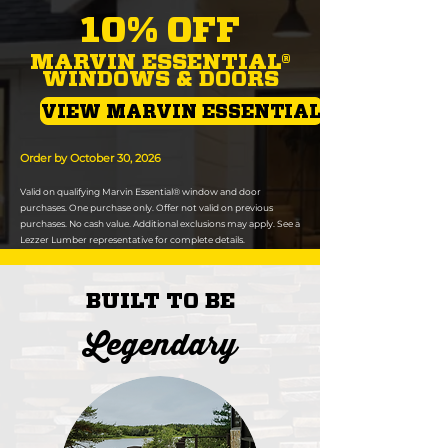
10% OFF
MARVIN ESSENTIAL®
WINDOWS & DOORS
VIEW MARVIN ESSENTIAL
Order by October 30, 2026
Valid on qualifying Marvin Essential® window and door
purchases. One purchase only. Offer not valid on previous
purchases. No cash value. Additional exclusions may apply. See a
Lezzer Lumber representative for complete details.
BUILT TO BE
Legendary